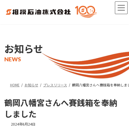
コ
ナ
ン
ビ
テ
ゲ
ン
ー
ツ
シ
へ
ョ
ス
ン
キ
に
お知らせ
ッ
移
プ
動
NEWS
HOME
お知らせ
プレスリリース
鶴岡八幡宮さんへ賽銭箱を奉納しま
鶴岡八幡宮さんへ賽銭箱を奉納
しました
2024年6月24日