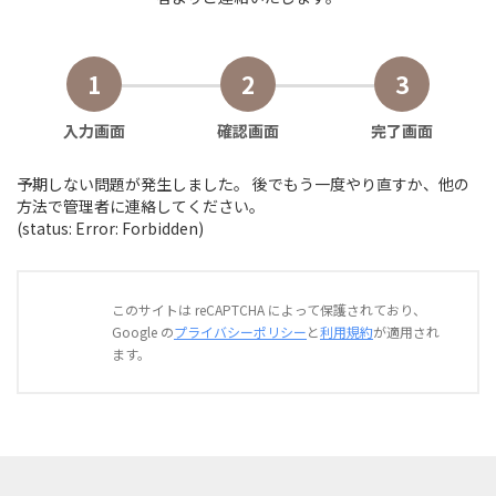
1
2
3
現
現
現
入力画面
確認画面
完了画面
在
在
在
表
表
表
予期しない問題が発生しました。 後でもう一度やり直すか、他の
示
示
示
方法で管理者に連絡してください。
さ
さ
さ
(status: Error: Forbidden)
れ
れ
れ
て
て
て
い
い
い
る
る
る
このサイトは reCAPTCHA によって保護されており、
画
画
画
Google の
プライバシーポリシー
と
利用規約
が適用され
面
面
面
ます。
で
で
で
す。
す。
す。