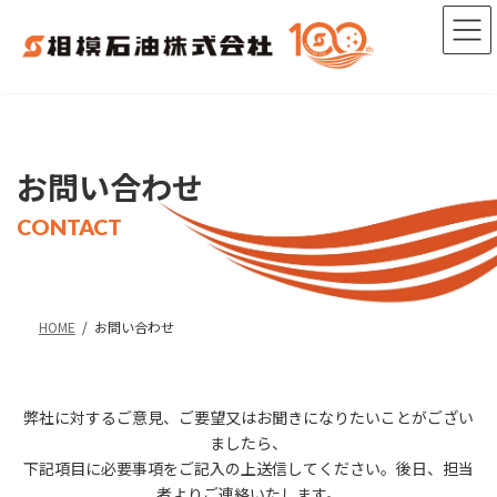
コ
ナ
ン
ビ
テ
ゲ
ン
ー
ツ
シ
へ
ョ
ス
ン
キ
に
お問い合わせ
ッ
移
プ
動
CONTACT
HOME
お問い合わせ
弊社に対するご意見、ご要望又はお聞きになりたいことがござい
ましたら、
下記項目に必要事項をご記入の上送信してください。後日、担当
者よりご連絡いたします。